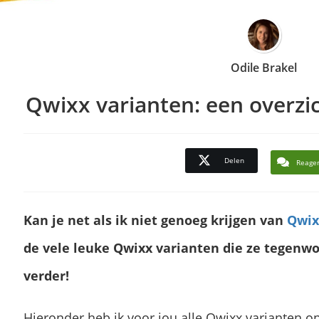
Odile Brakel
Qwixx varianten: een overzic
Delen
Reage
Kan je net als ik niet genoeg krijgen van
Qwix
de vele leuke Qwixx varianten die ze tegenw
verder!
Hieronder heb ik voor jou alle Qwixx varianten op e