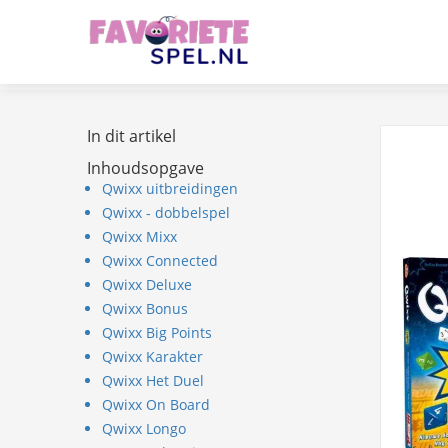
In dit artikel
Inhoudsopgave
Qwixx uitbreidingen
Qwixx - dobbelspel
Qwixx Mixx
Qwixx Connected
Qwixx Deluxe
Qwixx Bonus
Qwixx Big Points
Qwixx Karakter
Qwixx Het Duel
Qwixx On Board
Qwixx Longo