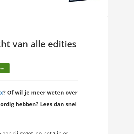
ht van alle edities
ren
x
? Of wil je meer weten over
oordig hebben? Lees dan snel
en rij gezet, en het zijn er