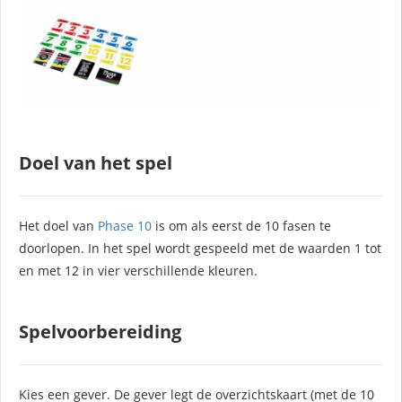
Doel van het spel
Het doel van
Phase 10
is om als eerst de 10 fasen te
doorlopen. In het spel wordt gespeeld met de waarden 1 tot
en met 12 in vier verschillende kleuren.
Spelvoorbereiding
Kies een gever. De gever legt de overzichtskaart (met de 10