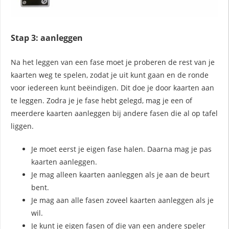
Stap 3: aanleggen
Na het leggen van een fase moet je proberen de rest van je
kaarten weg te spelen, zodat je uit kunt gaan en de ronde
voor iedereen kunt beëindigen. Dit doe je door kaarten aan
te leggen. Zodra je je fase hebt gelegd, mag je een of
meerdere kaarten aanleggen bij andere fasen die al op tafel
liggen.
Je moet eerst je eigen fase halen. Daarna mag je pas
kaarten aanleggen.
Je mag alleen kaarten aanleggen als je aan de beurt
bent.
Je mag aan alle fasen zoveel kaarten aanleggen als je
wil.
Je kunt je eigen fasen of die van een andere speler