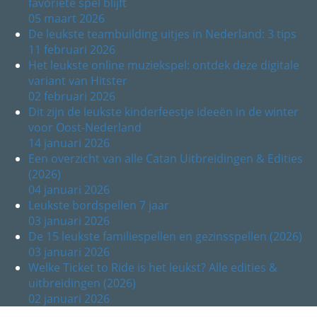
favoriete spel blijft
05 maart 2026
De leukste teambuilding uitjes in Nederland: 3 tips
11 februari 2026
Het leukste online muziekspel: ontdek deze digitale
variant van Hitster
02 februari 2026
Dit zijn de leukste kinderfeestje ideeën in de winter
voor Oost-Nederland
14 januari 2026
Een overzicht van alle Catan Uitbreidingen & Edities
(2026)
04 januari 2026
Leukste bordspellen 7 jaar
03 januari 2026
De 15 leukste familiespellen en gezinsspellen (2026)
03 januari 2026
Welke Ticket to Ride is het leukst? Alle edities &
uitbreidingen (2026)
02 januari 2026