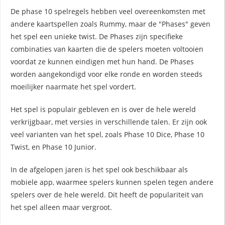
De phase 10 spelregels hebben veel overeenkomsten met
andere kaartspellen zoals Rummy, maar de "Phases" geven
het spel een unieke twist. De Phases zijn specifieke
combinaties van kaarten die de spelers moeten voltooien
voordat ze kunnen eindigen met hun hand. De Phases
worden aangekondigd voor elke ronde en worden steeds
moeilijker naarmate het spel vordert.
Het spel is populair gebleven en is over de hele wereld
verkrijgbaar, met versies in verschillende talen. Er zijn ook
veel varianten van het spel, zoals Phase 10 Dice, Phase 10
Twist, en Phase 10 Junior.
In de afgelopen jaren is het spel ook beschikbaar als
mobiele app, waarmee spelers kunnen spelen tegen andere
spelers over de hele wereld. Dit heeft de populariteit van
het spel alleen maar vergroot.