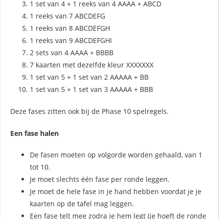
1 set van 4 + 1 reeks van 4 AAAA + ABCD
1 reeks van 7 ABCDEFG
1 reeks van 8 ABCDEFGH
1 reeks van 9 ABCDEFGHI
2 sets van 4 AAAA + BBBB
7 kaarten met dezelfde kleur XXXXXXX
1 set van 5 + 1 set van 2 AAAAA + BB
1 set van 5 + 1 set van 3 AAAAA + BBB
Deze fases zitten ook bij de Phase 10 spelregels.
Een fase halen
De fasen moeten op volgorde worden gehaald, van 1
tot 10.
Je moet slechts één fase per ronde leggen.
Je moet de hele fase in je hand hebben voordat je je
kaarten op de tafel mag leggen.
Een fase telt mee zodra je hem legt (je hoeft de ronde