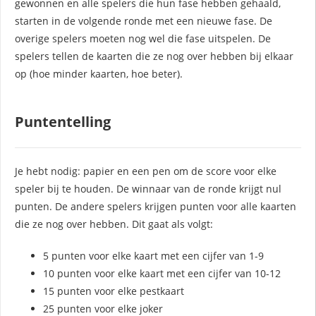
gewonnen en alle spelers die hun fase hebben gehaald,
starten in de volgende ronde met een nieuwe fase. De
overige spelers moeten nog wel die fase uitspelen. De
spelers tellen de kaarten die ze nog over hebben bij elkaar
op (hoe minder kaarten, hoe beter).
Puntentelling
Je hebt nodig: papier en een pen om de score voor elke
speler bij te houden. De winnaar van de ronde krijgt nul
punten. De andere spelers krijgen punten voor alle kaarten
die ze nog over hebben. Dit gaat als volgt:
5 punten voor elke kaart met een cijfer van 1-9
10 punten voor elke kaart met een cijfer van 10-12
15 punten voor elke pestkaart
25 punten voor elke joker