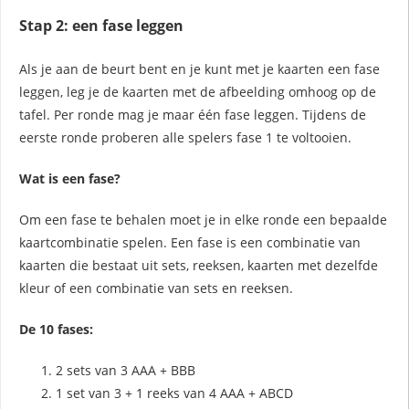
Stap 2: een fase leggen
Als je aan de beurt bent en je kunt met je kaarten een fase
leggen, leg je de kaarten met de afbeelding omhoog op de
tafel. Per ronde mag je maar één fase leggen. Tijdens de
eerste ronde proberen alle spelers fase 1 te voltooien.
Wat is een fase?
Om een fase te behalen moet je in elke ronde een bepaalde
kaartcombinatie spelen. Een fase is een combinatie van
kaarten die bestaat uit sets, reeksen, kaarten met dezelfde
kleur of een combinatie van sets en reeksen.
De 10 fases:
2 sets van 3 AAA + BBB
1 set van 3 + 1 reeks van 4 AAA + ABCD