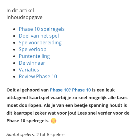
In dit artikel
Inhoudsopgave
Phase 10 spelregels
Doel van het spel
Spelvoorbereiding
Spelverloop
Puntentelling
De winnaar
Variaties
Review Phase 10
Ooit al gehoord van
Phase 10?
Phase 10
is een leuk
uitdagend kaartspel waarbij je zo snel mogelijk alle fases
moet doorlopen. Als je van een beetje spanning houdt is
dit kaartspel zeker wat voor jou! Lees snel verder voor de
Phase 10 spelregels.
Aantal spelers:
2 tot 6 spelers