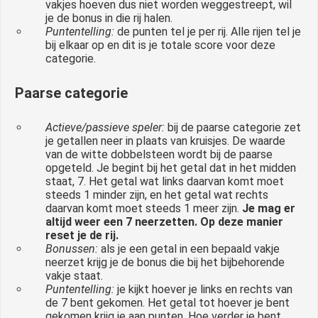
vakjes hoeven dus niet worden weggestreept, wil
je de bonus in die rij halen.
Puntentelling:
de punten tel je per rij. Alle rijen tel je
bij elkaar op en dit is je totale score voor deze
categorie.
Paarse categorie
Actieve/passieve speler:
bij de paarse categorie zet
je getallen neer in plaats van kruisjes. De waarde
van de witte dobbelsteen wordt bij de paarse
opgeteld. Je begint bij het getal dat in het midden
staat, 7. Het getal wat links daarvan komt moet
steeds 1 minder zijn, en het getal wat rechts
daarvan komt moet steeds 1 meer zijn.
Je mag er
altijd weer een 7 neerzetten. Op deze manier
reset je de rij.
Bonussen:
als je een getal in een bepaald vakje
neerzet krijg je de bonus die bij het bijbehorende
vakje staat.
Puntentelling:
je kijkt hoever je links en rechts van
de 7 bent gekomen. Het getal tot hoever je bent
gekomen krijg je aan punten. Hoe verder je bent