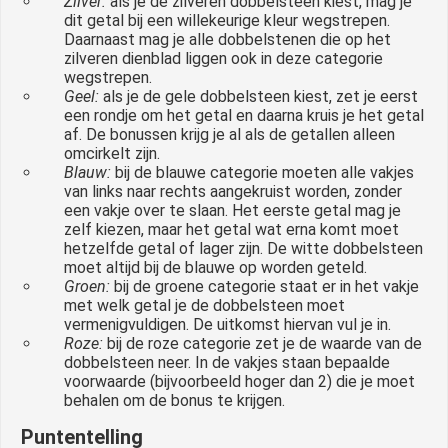
Zilver:
als je de zilveren dobbelsteen kiest, mag je
dit getal bij een willekeurige kleur wegstrepen.
Daarnaast mag je alle dobbelstenen die op het
zilveren dienblad liggen ook in deze categorie
wegstrepen.
Geel:
als je de gele dobbelsteen kiest, zet je eerst
een rondje om het getal en daarna kruis je het getal
af. De bonussen krijg je al als de getallen alleen
omcirkelt zijn.
Blauw:
bij de blauwe categorie moeten alle vakjes
van links naar rechts aangekruist worden, zonder
een vakje over te slaan. Het eerste getal mag je
zelf kiezen, maar het getal wat erna komt moet
hetzelfde getal of lager zijn. De witte dobbelsteen
moet altijd bij de blauwe op worden geteld.
Groen:
bij de groene categorie staat er in het vakje
met welk getal je de dobbelsteen moet
vermenigvuldigen. De uitkomst hiervan vul je in.
Roze:
bij de roze categorie zet je de waarde van de
dobbelsteen neer. In de vakjes staan bepaalde
voorwaarde (bijvoorbeeld hoger dan 2) die je moet
behalen om de bonus te krijgen.
Puntentelling