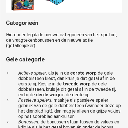
Categorieën
Hieronder leg ik de nieuwe categorieën van het spel uit,
de vraagtekenbonussen en de nieuwe actie
(getallenjoker).
Gele categorie
Actieve speler:
als je in de
eerste worp
de gele
dobbelsteen kiest, dan kruis je dat getal af in de
eerste rij. Kies je in de
tweede worp
de gele
dobbelsteen, kruis je dit getal af in de tweede rij,
en bij de
derde worp
in de derde rij.
Passieve spelers:
maak je als passieve speler
gebruik van de gele dobbelsteen (wanneer deze op
het dienblad ligt), dan mag je alleen de grijze vakjes
op het scoreblad aankruisen.
Bonussen:
de bonussen staan tussen de vakjes en
krijg je als je het getal boven én onder de bonus