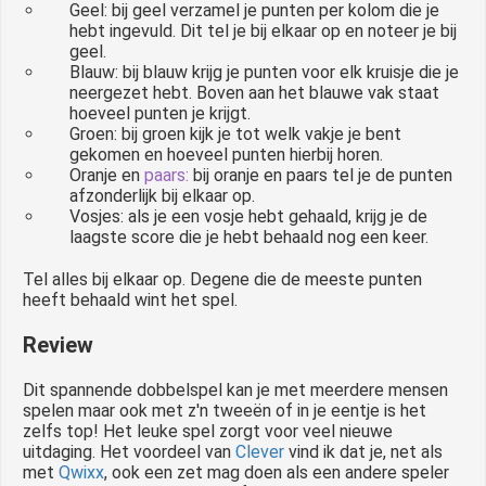
Geel: bij geel verzamel je punten per kolom die je
hebt ingevuld. Dit tel je bij elkaar op en noteer je bij
geel.
Blauw: bij blauw krijg je punten voor elk kruisje die je
neergezet hebt. Boven aan het blauwe vak staat
hoeveel punten je krijgt.
Groen: bij groen kijk je tot welk vakje je bent
gekomen en hoeveel punten hierbij horen.
Oranje en
paars:
bij oranje en paars tel je de punten
afzonderlijk bij elkaar op.
Vosjes: als je een vosje hebt gehaald, krijg je de
laagste score die je hebt behaald nog een keer.
Tel alles bij elkaar op. Degene die de meeste punten
heeft behaald wint het spel.
Review
Dit spannende dobbelspel kan je met meerdere mensen
spelen maar ook met z'n tweeën of in je eentje is het
zelfs top! Het leuke spel zorgt voor veel nieuwe
uitdaging. Het voordeel van
Clever
vind ik dat je, net als
met
Qwixx
, ook een zet mag doen als een andere speler