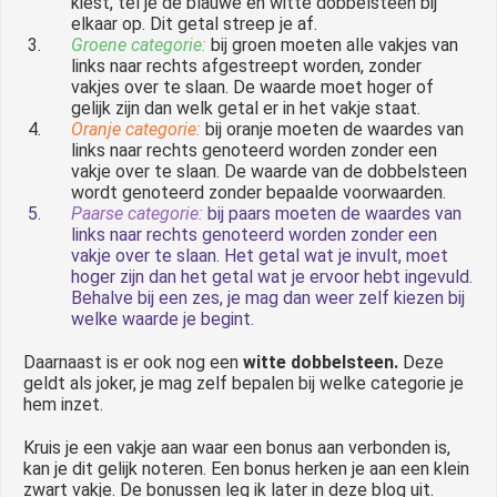
kiest, tel je de blauwe en witte dobbelsteen bij
elkaar op. Dit getal streep je af.
Groene categorie:
bij groen moeten alle vakjes van
links naar rechts afgestreept worden, zonder
vakjes over te slaan. De waarde moet hoger of
gelijk zijn dan welk getal er in het vakje staat.
Oranje categorie:
bij oranje moeten de waardes van
links naar rechts genoteerd worden zonder een
vakje over te slaan. De waarde van de dobbelsteen
wordt genoteerd zonder bepaalde voorwaarden.
Paarse categorie:
bij paars moeten de waardes van
links naar rechts genoteerd worden zonder een
vakje over te slaan. Het getal wat je invult, moet
hoger zijn dan het getal wat je ervoor hebt ingevuld.
Behalve bij een zes, je mag dan weer zelf kiezen bij
welke waarde je begint.
Daarnaast is er ook nog een
witte dobbelsteen.
Deze
geldt als joker, je mag zelf bepalen bij welke categorie je
hem inzet.
Kruis je een vakje aan waar een bonus aan verbonden is,
kan je dit gelijk noteren. Een bonus herken je aan een klein
zwart vakje. De bonussen leg ik later in deze blog uit.